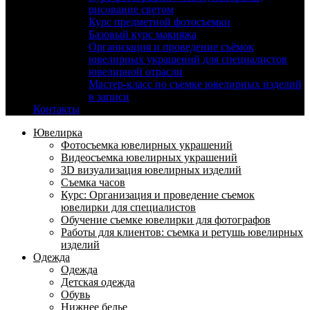
рисование светом
Курс предметной фотосъемки
Базовый курс макияжа
Организация и проведение съёмок
ювелирных украшений для специалистов
ювелирной отрасли
Мастер-класс по съемке ювелирных изделий
в записи
Контакты
Ювелирка
Фотосъемка ювелирных украшений
Видеосъемка ювелирных украшений
3D визуализация ювелирных изделий
Съемка часов
Курс: Организация и проведение съемок
ювелирки для специалистов
Обучение съемке ювелирки для фотографов
Работы для клиентов: съемка и ретушь ювелирных
изделий
Одежда
Одежда
Детская одежда
Обувь
Нижнее белье