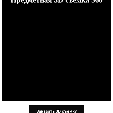
Статьи
Школа
Индивидуальное обучение фотографии
Фотокурс для начинающих
Курс фотографии – HDR, панорамы,
рисование светом
Курс предметной фотосъемки
Базовый курс макияжа
Организация и проведение съёмок
ювелирных украшений для специалистов
ювелирной отрасли
Мастер-класс по съемке ювелирных изделий
в записи
Контакты
Заказать 3D съемку