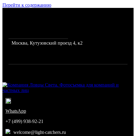
Перейти к содержанию
Фото и видеосъемка для
бизнеса, каталогов и
интернет магазинов
Москва, Кутузовский проезд 4, к2
Режим работы: с 10 до 19
Город: Москва
Компания Ловцы Света. Фотосъемка для компаний и частных
лиц
Команда профессиональных фотографов
WhatsApp
+7 (499) 938-92-21
welcome@light-catchers.ru