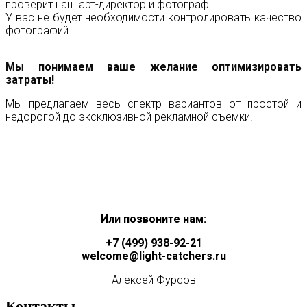
проверит наш арт-директор и фотограф.
У вас не будет необходимости контролировать качество
фотографий.
Мы понимаем ваше желание оптимизировать
затраты!
Мы предлагаем весь спектр вариантов от простой и
недорогой до эксклюзивной рекламной съемки.
УЗНАЙТЕ СТОИМОСТЬ
РАБОТ ПО ВАШЕМУ ЗАКАЗУ
ПРЯМО СЕЙЧАС!
Мы ответим на все ваши вопросы и сделаем расчет
стоимости
именно по вашим требованиям!
Или позвоните нам:
+
7 (499) 938-92-21
welcome@light-catchers.ru
Алексей Фурсов
Контакты