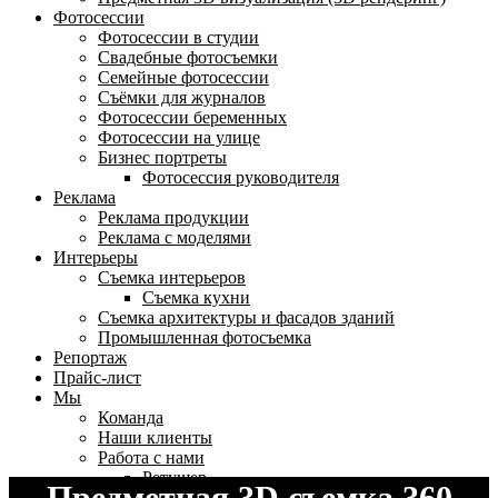
Фотосессии
Фотосессии в студии
Свадебные фотосъемки
Семейные фотосессии
Съёмки для журналов
Фотосессии беременных
Фотосессии на улице
Бизнес портреты
Фотосессия руководителя
Реклама
Реклама продукции
Реклама с моделями
Интерьеры
Съемка интерьеров
Съемка кухни
Съемка архитектуры и фасадов зданий
Промышленная фотосъемка
Репортаж
Прайс-лист
Мы
Команда
Наши клиенты
Работа с нами
Ретушер
Предметная 3D съемка 360
Портфолио