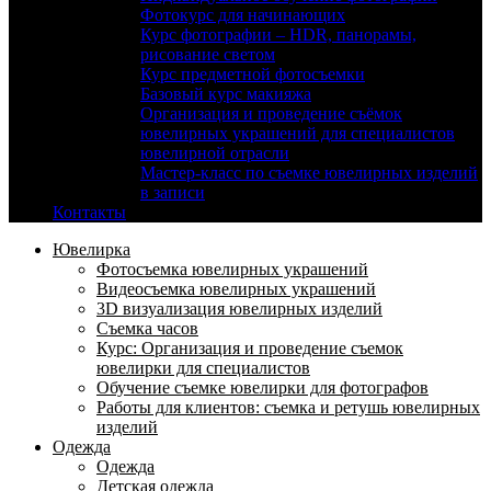
Фотокурс для начинающих
Курс фотографии – HDR, панорамы,
рисование светом
Курс предметной фотосъемки
Базовый курс макияжа
Организация и проведение съёмок
ювелирных украшений для специалистов
ювелирной отрасли
Мастер-класс по съемке ювелирных изделий
в записи
Контакты
Ювелирка
Фотосъемка ювелирных украшений
Видеосъемка ювелирных украшений
3D визуализация ювелирных изделий
Съемка часов
Курс: Организация и проведение съемок
ювелирки для специалистов
Обучение съемке ювелирки для фотографов
Работы для клиентов: съемка и ретушь ювелирных
изделий
Одежда
Одежда
Детская одежда