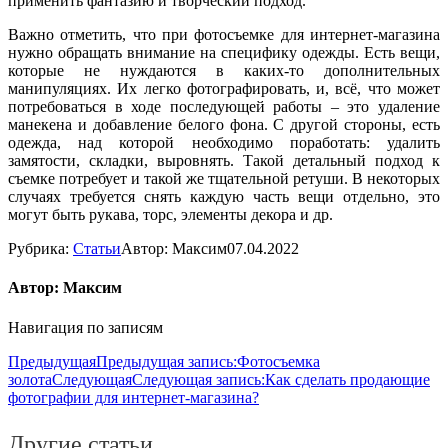
применить фантазию и творческий подход.
Важно отметить, что при фотосъемке для интернет-магазина
нужно обращать внимание на специфику одежды. Есть вещи,
которые не нуждаются в каких-то дополнительных
манипуляциях. Их легко фотографировать, и, всё, что может
потребоваться в ходе последующей работы – это удаление
манекена и добавление белого фона. С другой стороны, есть
одежда, над которой необходимо поработать: удалить
замятости, складки, выровнять. Такой детальный подход к
съемке потребует и такой же тщательной ретуши. В некоторых
случаях требуется снять каждую часть вещи отдельно, это
могут быть рукава, торс, элементы декора и др.
Рубрика:
Статьи
Автор:
Максим
07.04.2022
Автор:
Максим
Навигация по записям
Предыдущая
Предыдущая запись:
Фотосъемка
золота
Следующая
Следующая запись:
Как сделать продающие
фотографии для интернет-магазина?
Другие статьи