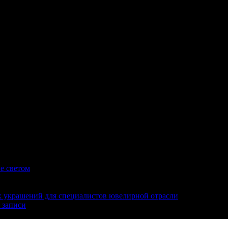
е светом
 украшений для специалистов ювелирной отрасли
 записи