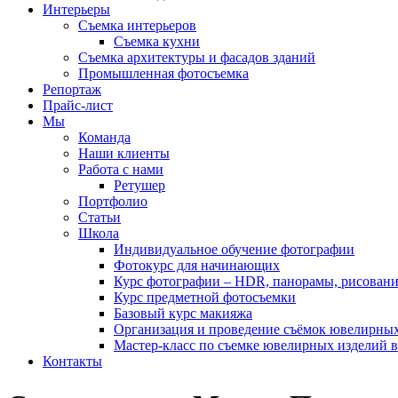
Интерьеры
Съемка интерьеров
Съемка кухни
Съемка архитектуры и фасадов зданий
Промышленная фотосъемка
Репортаж
Прайс-лист
Мы
Команда
Наши клиенты
Работа с нами
Ретушер
Портфолио
Статьи
Школа
Индивидуальное обучение фотографии
Фотокурс для начинающих
Курс фотографии – HDR, панорамы, рисовани
Курс предметной фотосъемки
Базовый курс макияжа
Организация и проведение съёмок ювелирных
Мастер-класс по съемке ювелирных изделий в
Контакты