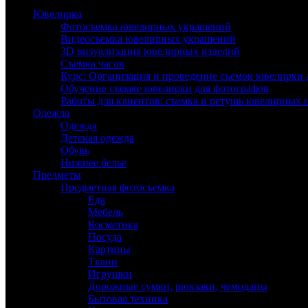
Ювелирка
Фотосъемка ювелирных украшений
Видеосъемка ювелирных украшений
3D визуализация ювелирных изделий
Съемка часов
Курс: Организация и проведение съемок ювелирки 
Обучение съемке ювелирки для фотографов
Работы для клиентов: съемка и ретушь ювелирных 
Одежда
Одежда
Детская одежда
Обувь
Нижнее белье
Предметы
Предметная фотосъемка
Еда
Мебель
Косметика
Посуда
Картины
Ткани
Игрушки
Дорожные сумки, рюкзаки, чемоданы
Бытовая техника