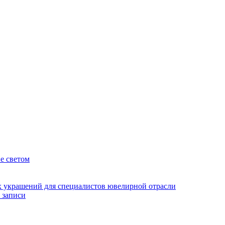
е светом
 украшений для специалистов ювелирной отрасли
 записи