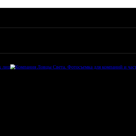
т магазинов
лиц