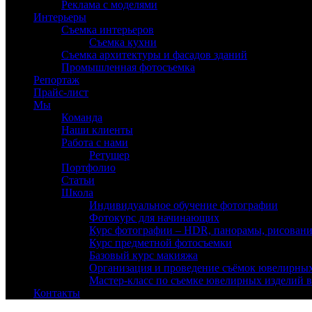
Реклама с моделями
Интерьеры
Съемка интерьеров
Съемка кухни
Съемка архитектуры и фасадов зданий
Промышленная фотосъемка
Репортаж
Прайс-лист
Мы
Команда
Наши клиенты
Работа с нами
Ретушер
Портфолио
Статьи
Школа
Индивидуальное обучение фотографии
Фотокурс для начинающих
Курс фотографии – HDR, панорамы, рисовани
Курс предметной фотосъемки
Базовый курс макияжа
Организация и проведение съёмок ювелирных
Мастер-класс по съемке ювелирных изделий в
Контакты