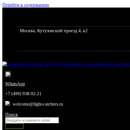
Перейти к содержанию
Фото и видеосъемка для бизнеса, каталогов и интерне
Москва, Кутузовский проезд 4, к2
Режим работы: с 10 до 19
Город: Москва
Компания Ловцы Света. Фотосъемка для компаний и частных 
Команда профессиональных фотографов
WhatsApp
+7 (499) 938-92-21
welcome@light-catchers.ru
Поиск:
Поиск