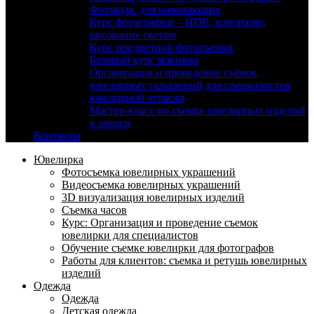
Фотокурс для начинающих
Курс фотографии – HDR, панорамы,
рисование светом
Курс предметной фотосъемки
Базовый курс макияжа
Организация и проведение съёмок
ювелирных украшений для специалистов
ювелирной отрасли
Мастер-класс по съемке ювелирных изделий
в записи
Контакты
Ювелирка
Фотосъемка ювелирных украшений
Видеосъемка ювелирных украшений
3D визуализация ювелирных изделий
Съемка часов
Курс: Организация и проведение съемок
ювелирки для специалистов
Обучение съемке ювелирки для фотографов
Работы для клиентов: съемка и ретушь ювелирных
изделий
Одежда
Одежда
Детская одежда