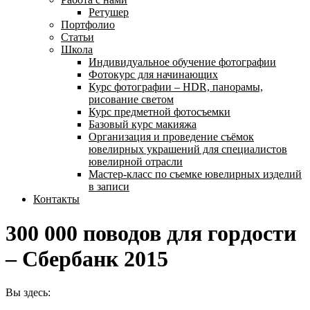
Ретушер
Портфолио
Статьи
Школа
Индивидуальное обучение фотографии
Фотокурс для начинающих
Курс фотографии – HDR, панорамы,
рисование светом
Курс предметной фотосъемки
Базовый курс макияжа
Организация и проведение съёмок
ювелирных украшений для специалистов
ювелирной отрасли
Мастер-класс по съемке ювелирных изделий
в записи
Контакты
300 000 поводов для гордости
– Сбербанк 2015
Вы здесь: