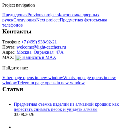
Project navigation
Предыдущая
Previous project:
Фотосъемка дверных
ручек
Следующая
Next project:
Предметная фотосъемка
телефонов
Контакты
Телефон:
+7 (499) 938-92-21
Почта:
welcome@light-catchers.ru
Адрес:
Москва, Овражная, 47А
MAX:
Написать в MAX
Найдите нас:
Viber page opens in new window
Whatsapp page opens in new
window
Telegram page opens in new window
Статьи
Предметная съемка изделий из алмазной крошки: как
перестать снимать песок и увидеть алмазы
03.08.2026