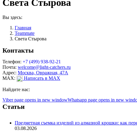
Света Стырова
Вы здесь:
Главная
Teammate
Света Стырова
Контакты
Телефон:
+7 (499) 938-92-21
Почта:
welcome@light-catchers.ru
Адрес:
Москва, Овражная, 47А
MAX:
Написать в MAX
Найдите нас:
Viber page opens in new window
Whatsapp page opens in new wind
Статьи
Предметная съемка изделий из алмазной крошки: как пере
03.08.2026