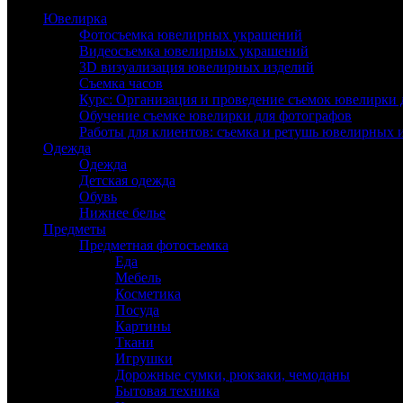
Ювелирка
Фотосъемка ювелирных украшений
Видеосъемка ювелирных украшений
3D визуализация ювелирных изделий
Съемка часов
Курс: Организация и проведение съемок ювелирки 
Обучение съемке ювелирки для фотографов
Работы для клиентов: съемка и ретушь ювелирных 
Одежда
Одежда
Детская одежда
Обувь
Нижнее белье
Предметы
Предметная фотосъемка
Еда
Мебель
Косметика
Посуда
Картины
Ткани
Игрушки
Дорожные сумки, рюкзаки, чемоданы
Бытовая техника