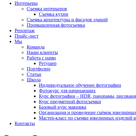
Интерьеры
Съемка интерьеров
Съемка кухни
Съемка архитектуры и фасадов зданий
Промышленная фотосъемка
Репортаж
Прайс-лист
Мы
Команда
Наши клиенты
Работа с нами
Ретушер
Портфолио
Статьи
Школа
Индивидуальное обучение фотографии
Фотокурс для начинающих
Курс фотографии – HDR, панорамы, рисовани
Курс предметной фотосъемки
Базовый курс макияжа
Организация и проведение съёмок ювелирных
Мастер-класс по съемке ювелирных изделий в
Контакты