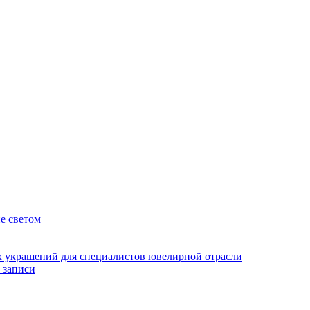
е светом
 украшений для специалистов ювелирной отрасли
 записи