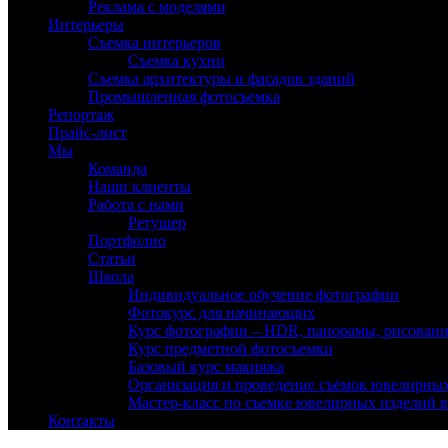
Реклама с моделями
Интерьеры
Съемка интерьеров
Съемка кухни
Съемка архитектуры и фасадов зданий
Промышленная фотосъемка
Репортаж
Прайс-лист
Мы
Команда
Наши клиенты
Работа с нами
Ретушер
Портфолио
Статьи
Школа
Индивидуальное обучение фотографии
Фотокурс для начинающих
Курс фотографии – HDR, панорамы, рисовани
Курс предметной фотосъемки
Базовый курс макияжа
Организация и проведение съёмок ювелирных
Мастер-класс по съемке ювелирных изделий в
Контакты