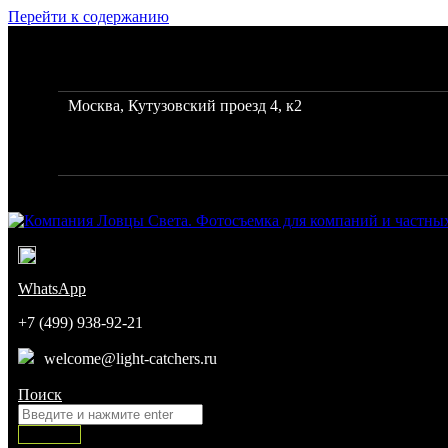
Перейти к содержанию
Фото и видеосъемка для бизнеса, каталогов и интерне
Москва, Кутузовский проезд 4, к2
Режим работы: с 10 до 19
Город: Москва
Компания Ловцы Света. Фотосъемка для компаний и частных 
Команда профессиональных фотографов
WhatsApp
+7 (499) 938-92-21
welcome@light-catchers.ru
Поиск:
Поиск