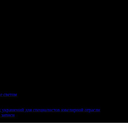
е светом
 украшений для специалистов ювелирной отрасли
 записи